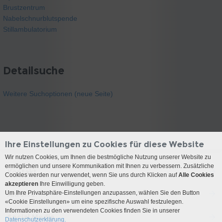
Brustzentrum
Nabelschnurblutspende
Stillambulatorium
Detailsuche
Weitere Suchoptionen (neue Seite)
Ihre Einstellungen zu Cookies für diese Website
Wir nutzen Cookies, um Ihnen die bestmögliche Nutzung unserer Website zu
ermöglichen und unsere Kommunikation mit Ihnen zu verbessern. Zusätzliche
Kontakt
Cookies werden nur verwendet, wenn Sie uns durch Klicken auf
Alle Cookies
akzeptieren
Ihre Einwilligung geben.
Um Ihre Privatsphäre-Einstellungen anzupassen, wählen Sie den Button
Anreise
«Cookie Einstellungen» um eine spezifische Auswahl festzulegen.
Informationen zu den verwendeten Cookies finden Sie in unserer
Social Media
Datenschutzerklärung.