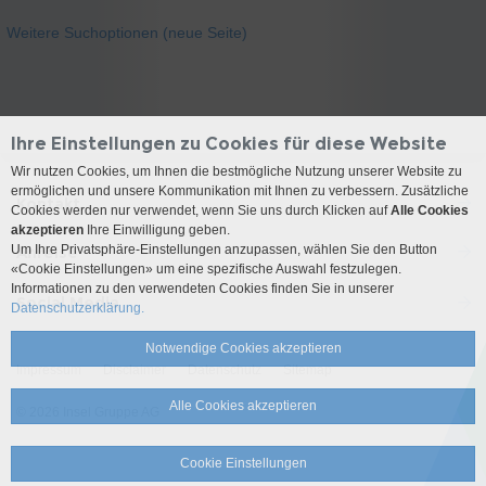
Weitere Suchoptionen (neue Seite)
Ihre Einstellungen zu Cookies für diese Website
Wir nutzen Cookies, um Ihnen die bestmögliche Nutzung unserer Website zu
ermöglichen und unsere Kommunikation mit Ihnen zu verbessern. Zusätzliche
Kontakt
Cookies werden nur verwendet, wenn Sie uns durch Klicken auf
Alle Cookies
akzeptieren
Ihre Einwilligung geben.
Um Ihre Privatsphäre-Einstellungen anzupassen, wählen Sie den Button
Anreise
«Cookie Einstellungen» um eine spezifische Auswahl festzulegen.
Informationen zu den verwendeten Cookies finden Sie in unserer
Social Media
Datenschutzerklärung.
Notwendige Cookies akzeptieren
Impressum
Disclaimer
Datenschutz
Sitemap
Alle Cookies akzeptieren
© 2026 Insel Gruppe AG
Cookie Einstellungen