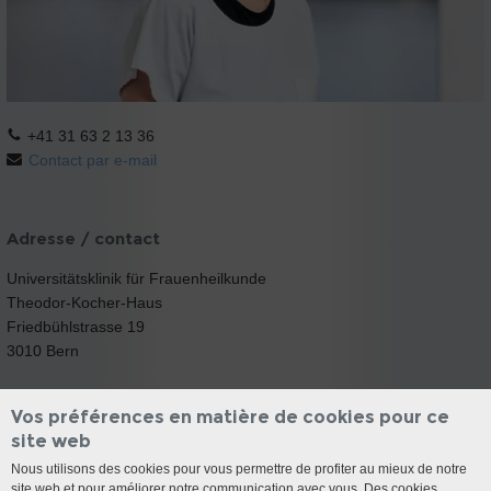
+41 31 63 2 13 36
Contact par e-mail
Adresse / contact
Universitätsklinik für Frauenheilkunde
Theodor-Kocher-Haus
Friedbühlstrasse 19
3010 Bern
Vos préférences en matière de cookies pour ce
site web
Nous utilisons des cookies pour vous permettre de profiter au mieux de notre
site web et pour améliorer notre communication avec vous. Des cookies