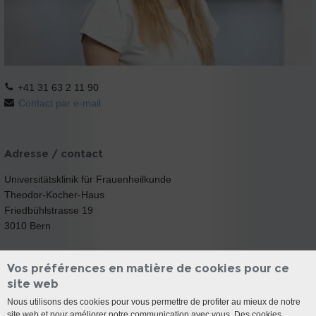
+41 31 63 2 11 90
Contact par e-mail
Adresse / contact
Universitätsklinik für Frauenheilkunde
Theodor-Kocher-Haus
Friedbühlstrasse 19
3010 Bern
Vos préférences en matière de cookies pour ce
site web
Nous utilisons des cookies pour vous permettre de profiter au mieux de notre
site web et pour améliorer notre communication avec vous. Des cookies