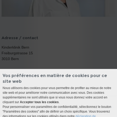
Adresse / contact
Kinderklinik Bern
Freiburgstrasse 15
3010 Bern
Vos préférences en matière de cookies pour ce
site web
Nous utilisons des cookies pour vous permettre de profiter au mieux de notre
site web et pour améliorer notre communication avec vous. Des cookies
supplémentaires ne sont utilisés que si vous nous donnez votre accord en
cliquant sur
Accepter tous les cookies
.
Contact
Pour personnaliser vos paramètres de confidentialité, sélectionnez le bouton
"Paramètres des cookies" afin de définir un choix spécifique. Vous trouverez
des informations sur les cookies utilisés dans notre
déclaration de