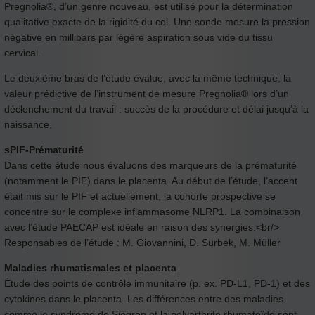
Pregnolia®, d’un genre nouveau, est utilisé pour la détermination
qualitative exacte de la rigidité du col. Une sonde mesure la pression
négative en millibars par légère aspiration sous vide du tissu
cervical.
Le deuxième bras de l’étude évalue, avec la même technique, la
valeur prédictive de l’instrument de mesure Pregnolia® lors d’un
déclenchement du travail : succès de la procédure et délai jusqu’à la
naissance.
sPIF-Prématurité
Dans cette étude nous évaluons des marqueurs de la prématurité
(notamment le PIF) dans le placenta. Au début de l’étude, l’accent
était mis sur le PIF et actuellement, la cohorte prospective se
concentre sur le complexe inflammasome NLRP1. La combinaison
avec l’étude PAECAP est idéale en raison des synergies.<br/>
Responsables de l’étude : M. Giovannini, D. Surbek, M. Müller
Maladies rhumatismales et placenta
Étude des points de contrôle immunitaire (p. ex. PD-L1, PD-1) et des
cytokines dans le placenta. Les différences entre des maladies
comme le syndrome de Sjögren et la polyarthrite rhumatoïde sont