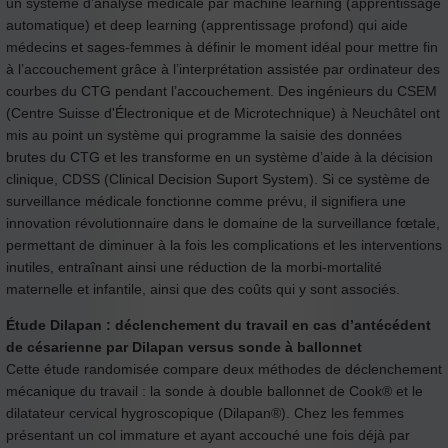
un système d’analyse médicale par machine learning (apprentissage
automatique) et deep learning (apprentissage profond) qui aide
médecins et sages-femmes à définir le moment idéal pour mettre fin
à l’accouchement grâce à l’interprétation assistée par ordinateur des
courbes du CTG pendant l’accouchement. Des ingénieurs du CSEM
(Centre Suisse d'Électronique et de Microtechnique) à Neuchâtel ont
mis au point un système qui programme la saisie des données
brutes du CTG et les transforme en un système d’aide à la décision
clinique, CDSS (Clinical Decision Suport System). Si ce système de
surveillance médicale fonctionne comme prévu, il signifiera une
innovation révolutionnaire dans le domaine de la surveillance fœtale,
permettant de diminuer à la fois les complications et les interventions
inutiles, entraînant ainsi une réduction de la morbi-mortalité
maternelle et infantile, ainsi que des coûts qui y sont associés.
Étude Dilapan : déclenchement du travail en cas d’antécédent
de césarienne par Dilapan versus sonde à ballonnet
Cette étude randomisée compare deux méthodes de déclenchement
mécanique du travail : la sonde à double ballonnet de Cook® et le
dilatateur cervical hygroscopique (Dilapan®). Chez les femmes
présentant un col immature et ayant accouché une fois déjà par