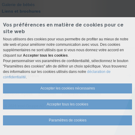
Galerie de bébés
Liens et brochures
Vos préférences en matière de cookies pour ce
site web
Nous utilisons des cookies pour vous permettre de profiter au mieux de notre
site web et pour améliorer notre communication avec vous. Des cookies
supplémentaires ne sont utilisés que si vous nous donnez votre accord en
cliquant sur
Accepter tous les cookies
.
Contact
Pour personnaliser vos paramètres de confidentialité, sélectionnez le bouton
"Paramètres des cookies" afin de définir un choix spécifique. Vous trouverez
des informations sur les cookies utilisés dans notre
déclaration de
Médias sociaux
confidentialité
.
Accepter les cookies nécessaires
Mentions légales
Disclaimer
Protection des données
Accepter tous les cookies
© 2026 Insel Gruppe AG
Paramètres de cookies