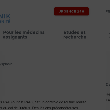
F
URGENCE 24H
Pour les médecins
Études et
assignants
recherche
ysplasie
C
Ré
+4
is PAP (ou test PAP), est un contrôle de routine réalisé
cer du col de l'utérus. Des lésions précancéreuses