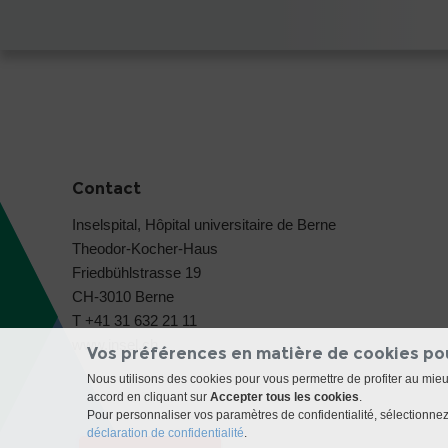
Contact
Inselspital, Hôpital universitaire de Berne
Theodor-Kocher-Haus
Friedbühlstrasse 19
CH-3010 Berne
T +41 31 632 21 11
www.insel.ch
Vos préférences en matière de cookies po
Nous utilisons des cookies pour vous permettre de profiter au mie
accord en cliquant sur
Accepter tous les cookies
.
Pour personnaliser vos paramètres de confidentialité, sélectionnez 
déclaration de confidentialité
.