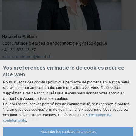
Natascha Rieben
Coordinatrice d'études d'endocrinologie gynécologique
+41 31 632 13 27
natascha.rieben@
insel.ch
Vos préférences en matière de cookies pour ce
site web
Nous utilisons des cookies pour vous permettre de profiter au mieux de notre
site web et pour améliorer notre communication avec vous. Des cookies
supplémentaires ne sont utilisés que si vous nous donnez votre accord en
cliquant sur
Accepter tous les cookies
.
Contact
Pour personnaliser vos paramètres de confidentialité, sélectionnez le bouton
"Paramètres des cookies" afin de définir un choix spécifique. Vous trouverez
des informations sur les cookies utilisés dans notre
déclaration de
Médias sociaux
confidentialité
.
Accepter les cookies nécessaires