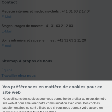
Contact
Medecin internes et medecins-chefs : +41 31 63 2 17 04
E-Mail
Stages, stages de master: +41 31 63 2 12 03
E-Mail
Soins infirmiers et sages-femmes : +41 31 63 2 11 20
E-mail
Sitemap À propos de nous
Équipe
Travailler chez nous
Vos préférences en matière de cookies pour ce
site web
Nous utilisons des cookies pour vous permettre de profiter au mieux de notre
site web et pour améliorer notre communication avec vous. Des cookies
supplémentaires ne sont utilisés que si vous nous donnez votre accord en