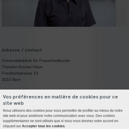
Adresse / contact
Universitätsklinik für Frauenheilkunde
Theodor-Kocher-Haus
Friedbühlstrasse 19
3010 Bern
Vos préférences en matière de cookies pour ce
site web
Nous utilisons des cookies pour vous permettre de profiter au mieux de notre
site web et pour améliorer notre communication avec vous. Des cookies
supplémentaires ne sont utilisés que si vous nous donnez votre accord en
cliquant sur
Accepter tous les cookies
.