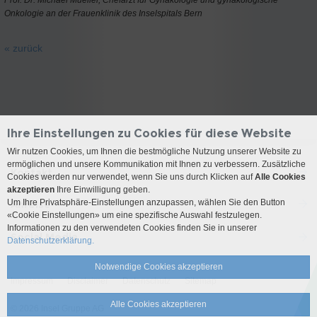
Prof. Dr. Michael Mueller, Chefarzt für Gynäkologie und gynäkologische
Onkologie an der Frauenklinik des Inselspitals Bern
« zurück
Ihre Einstellungen zu Cookies für diese Website
Wir nutzen Cookies, um Ihnen die bestmögliche Nutzung unserer Website zu
ermöglichen und unsere Kommunikation mit Ihnen zu verbessern. Zusätzliche
Kontakt
Cookies werden nur verwendet, wenn Sie uns durch Klicken auf
Alle Cookies
akzeptieren
Ihre Einwilligung geben.
Um Ihre Privatsphäre-Einstellungen anzupassen, wählen Sie den Button
Anreise
«Cookie Einstellungen» um eine spezifische Auswahl festzulegen.
Informationen zu den verwendeten Cookies finden Sie in unserer
Social Media
Datenschutzerklärung.
Notwendige Cookies akzeptieren
Impressum
Disclaimer
Datenschutz
Sitemap
Alle Cookies akzeptieren
© 2026 Insel Gruppe AG