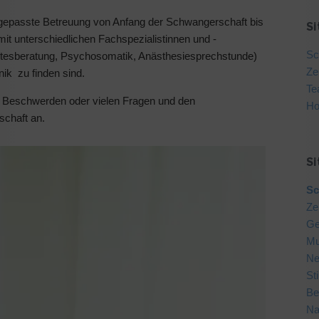
l angepasste Betreuung von Anfang der Schwangerschaft bis
S
mit unterschiedlichen Fachspezialistinnen und -
Sc
betesberatung, Psychosomatik, Anästhesiesprechstunde)
Ze
ik zu finden sind.
Te
en Beschwerden oder vielen Fragen und den
Ho
chaft an.
S
Sc
Ze
Ge
Mu
Ne
St
Be
Na