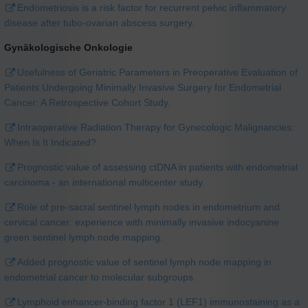
Endometriosis is a risk factor for recurrent pelvic inflammatory
disease after tubo-ovarian abscess surgery.
Gynäkologische Onkologie
Usefulness of Geriatric Parameters in Preoperative Evaluation of
Patients Undergoing Minimally Invasive Surgery for Endometrial
Cancer: A Retrospective Cohort Study.
Intraoperative Radiation Therapy for Gynecologic Malignancies:
When Is It Indicated?
Prognostic value of assessing ctDNA in patients with endometrial
carcinoma - an international multicenter study.
Role of pre-sacral sentinel lymph nodes in endometrium and
cervical cancer: experience with minimally invasive indocyanine
green sentinel lymph node mapping.
Added prognostic value of sentinel lymph node mapping in
endometrial cancer to molecular subgroups.
Lymphoid enhancer-binding factor 1 (LEF1) immunostaining as a