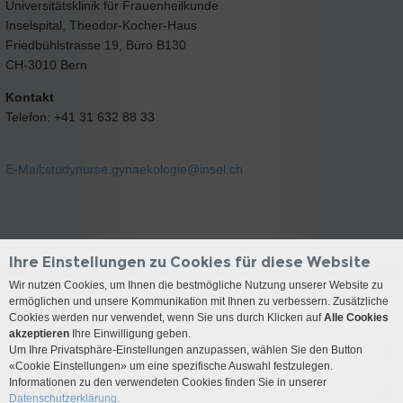
Universitätsklinik für Frauenheilkunde
Inselspital, Theodor-Kocher-Haus
Friedbühlstrasse 19, Büro B130
CH-3010 Bern
Kontakt
Telefon: +41 31 632 88 33
E-Mail
:
studynurse.gynaekologie@
insel.ch
Ihre Einstellungen zu Cookies für diese Website
Wir nutzen Cookies, um Ihnen die bestmögliche Nutzung unserer Website zu
ermöglichen und unsere Kommunikation mit Ihnen zu verbessern. Zusätzliche
Kontakt
Cookies werden nur verwendet, wenn Sie uns durch Klicken auf
Alle Cookies
akzeptieren
Ihre Einwilligung geben.
Um Ihre Privatsphäre-Einstellungen anzupassen, wählen Sie den Button
Anreise
«Cookie Einstellungen» um eine spezifische Auswahl festzulegen.
Informationen zu den verwendeten Cookies finden Sie in unserer
Social Media
Datenschutzerklärung.