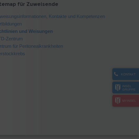
itemap für Zuweisende
weisungsinformationen, Kontakte und Kompetenzen
rtbildungen
chtlinien und Weisungen
D-Zentrum
ntrum für Peritonealkrankheiten
erstockkrebs
KONTAKT
INSEL
GRUPPE
MYINSEL