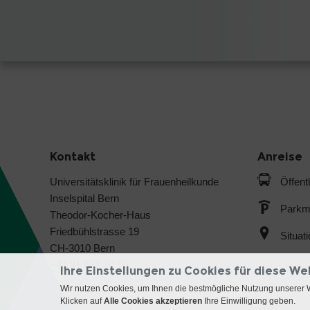
Kontakt
Anreise
Universitätsklinik für Frauenheilkunde
Öffent
Inselspital Bern
Parkmö
Theodor-Kocher-Haus
Friedbühlstrasse 19
Situat
CH-3010 Bern
+41 31 632 10 10
Ihre Einstellungen zu Cookies für diese We
Wir nutzen Cookies, um Ihnen die bestmögliche Nutzung unserer 
Klicken auf
Alle Cookies akzeptieren
Ihre Einwilligung geben.