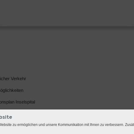
licher Verkehr
glichkeiten
ionsplan Inselspital
bsite
Website zu ermöglichen und unsere Kommunikation mit Ihnen zu verbessern. Zusä