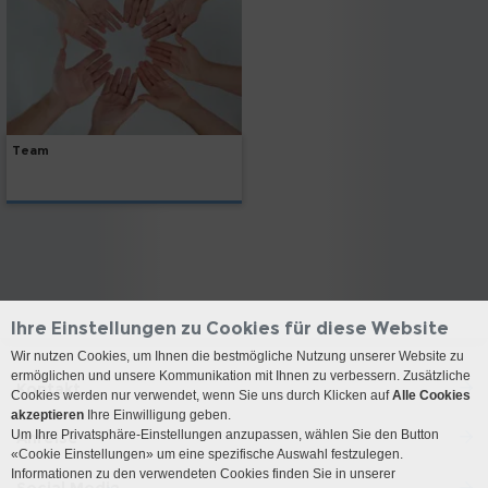
Team
Ihre Einstellungen zu Cookies für diese Website
Wir nutzen Cookies, um Ihnen die bestmögliche Nutzung unserer Website zu
ermöglichen und unsere Kommunikation mit Ihnen zu verbessern. Zusätzliche
Kontakt
Cookies werden nur verwendet, wenn Sie uns durch Klicken auf
Alle Cookies
akzeptieren
Ihre Einwilligung geben.
Um Ihre Privatsphäre-Einstellungen anzupassen, wählen Sie den Button
Anreise
«Cookie Einstellungen» um eine spezifische Auswahl festzulegen.
Informationen zu den verwendeten Cookies finden Sie in unserer
Social Media