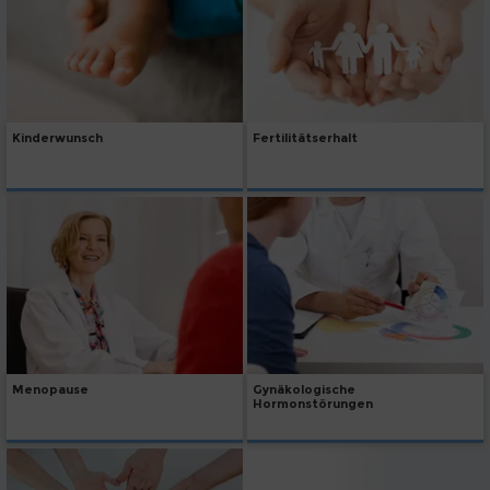
Kinderwunsch
Fertilitätserhalt
Menopause
Gynäkologische
Hormonstörungen