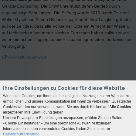
Geräte-Sponsoring. Die SmW unterstützt deren Betrieb durch
regelmässige Schulungen. Die Stiftung wurde 2010 durch Dr. med.
Walter Gysel und Simon Bücheler gegründet. Ihre Tätigkeit gründet
auf der Leitidee, dass alle Völker der Erde ein Anrecht auf Wissen,
auf technischen und medizinischen Fortschritt haben sollten sowie
einen einfachen Zugang zu einer situationsgerechten medizinischen
Versorgung.
www.stiftung-smw.ch
Ihre Einstellungen zu Cookies für diese Website
Wir nutzen Cookies, um Ihnen die bestmögliche Nutzung unserer Website zu
ermöglichen und unsere Kommunikation mit Ihnen zu verbessern. Zusätzliche
Kontakt
Cookies werden nur verwendet, wenn Sie uns durch Klicken auf
Alle Cookies
akzeptieren
Ihre Einwilligung geben.
Um Ihre Privatsphäre-Einstellungen anzupassen, wählen Sie den Button
Anreise
«Cookie Einstellungen» um eine spezifische Auswahl festzulegen.
Informationen zu den verwendeten Cookies finden Sie in unserer
Social Media
Datenschutzerklärung.