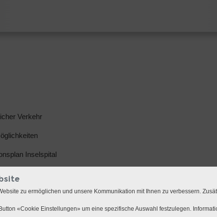
licher Verkehr
glichkeiten
ionsplan Inselspital
bsite
Website zu ermöglichen und unsere Kommunikation mit Ihnen zu verbessern. Zusä
utton «Cookie Einstellungen» um eine spezifische Auswahl festzulegen. Informat