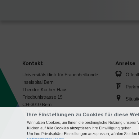
Kontakt
Anreise
Universitätsklinik für Frauenheilkunde
Öffent
Inselspital Bern
Parkmö
Theodor-Kocher-Haus
Friedbühlstrasse 19
Situat
CH-3010 Bern
+41 31 632 10 10
Ihre Einstellungen zu Cookies für diese We
Wir nutzen Cookies, um Ihnen die bestmögliche Nutzung unserer 
Klicken auf
Alle Cookies akzeptieren
Ihre Einwilligung geben.
Um Ihre Privatsphäre-Einstellungen anzupassen, wählen Sie den B