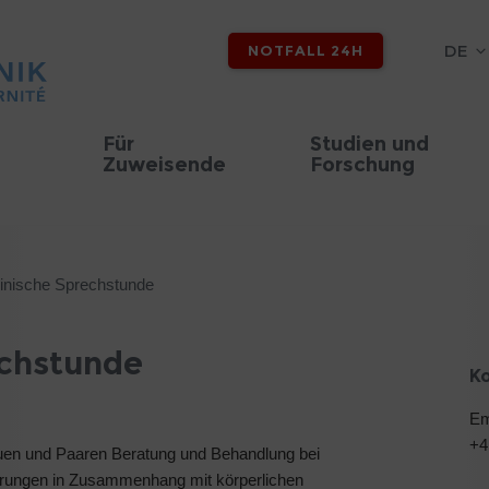
DE
NOTFALL 24H
Für
Studien und
Zuweisende
Forschung
inische Sprechstunde
echstunde
K
Em
+4
auen und Paaren Beratung und Behandlung bei
törungen in Zusammenhang mit körperlichen