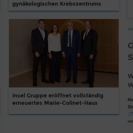
gynäkologischen Krebszentrums
al
G
S
W
W
Insel Gruppe eröffnet vollständig
Ha
erneuertes Marie-Colinet-Haus
St
we