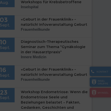
Workshops für Krebsbetroffene
Aug.
Inselspital
03
«Geburt in der Frauenklinik» -
natürlich! Infoveranstaltung Geburt
Sept.
Frauenheilkunde
10
Diagnostisch-Therapeutisches
Seminar zum Thema "Gynäkologie
Sept.
in der Hausarztpraxis"
Innere Medizin
16
«Geburt in der Frauenklinik» -
KONTAKT
natürlich! Infoveranstaltung Geburt
Sept.
Frauenheilkunde
INSEL
GRUPPE
23
Workshop Endometriose: Wenn die
MYINSEL
Endometriose Seele und
Sept.
Beziehungen belastet – Fakten,
Gedanken, Geschichten und