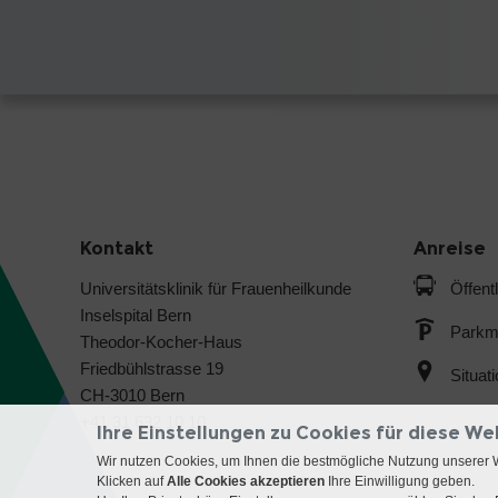
Kontakt
Anreise
Universitätsklinik für Frauenheilkunde
Öffent
Inselspital Bern
Parkmö
Theodor-Kocher-Haus
Friedbühlstrasse 19
Situat
CH-3010 Bern
+41 31 632 10 10
Ihre Einstellungen zu Cookies für diese We
Wir nutzen Cookies, um Ihnen die bestmögliche Nutzung unserer 
Klicken auf
Alle Cookies akzeptieren
Ihre Einwilligung geben.