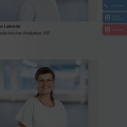
KONTAKT
INSEL
GRUPPE
o Laborde
MYINSEL
dizinischer Analytiker, IVF