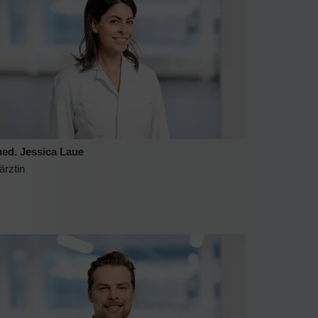
med. Jessica Laue
ärztin