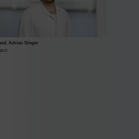
med. Adrian Singer
arzt