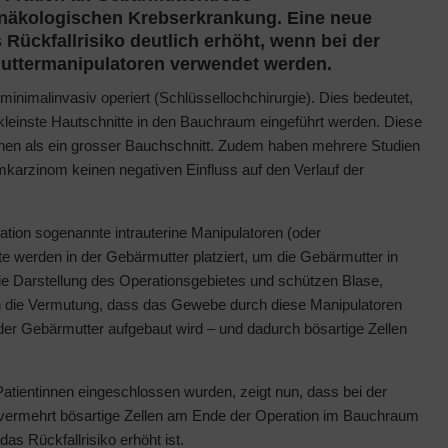
ynäkologischen Krebserkrankung. Eine neue
 Rückfallrisiko deutlich erhöht, wenn bei der
uttermanipulatoren verwendet werden.
nimalinvasiv operiert (Schlüssellochchirurgie). Dies bedeutet,
kleinste Hautschnitte in den Bauchraum eingeführt werden. Diese
nen als ein grosser Bauchschnitt. Zudem haben mehrere Studien
karzinom keinen negativen Einfluss auf den Verlauf der
ion sogenannte intrauterine Manipulatoren (oder
 werden in der Gebärmutter platziert, um die Gebärmutter in
e Darstellung des Operationsgebietes und schützen Blase,
ch die Vermutung, dass das Gewebe durch diese Manipulatoren
 der Gebärmutter aufgebaut wird – und dadurch bösartige Zellen
Patientinnen eingeschlossen wurden, zeigt nun, dass bei der
h vermehrt bösartige Zellen am Ende der Operation im Bauchraum
s Rückfallrisiko erhöht ist.