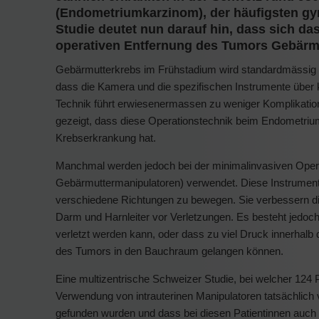
(Endometriumkarzinom), der häufigsten g
Studie deutet nun darauf hin, dass sich das
operativen Entfernung des Tumors Gebärm
Gebärmutterkrebs im Frühstadium wird standardmässig mi
dass die Kamera und die spezifischen Instrumente über 
Technik führt erwiesenermassen zu weniger Komplikatio
gezeigt, dass diese Operationstechnik beim Endometrium
Krebserkrankung hat.
Manchmal werden jedoch bei der minimalinvasiven Operat
Gebärmuttermanipulatoren) verwendet. Diese Instrumente
verschiedene Richtungen zu bewegen. Sie verbessern di
Darm und Harnleiter vor Verletzungen. Es besteht jedo
verletzt werden kann, oder dass zu viel Druck innerhalb
des Tumors in den Bauchraum gelangen können.
Eine multizentrische Schweizer Studie, bei welcher 124 
Verwendung von intrauterinen Manipulatoren tatsächlic
gefunden wurden und dass bei diesen Patientinnen auch da