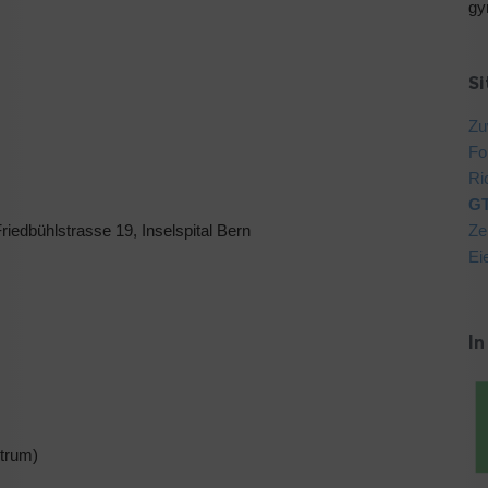
gy
S
Zu
Fo
Ri
GT
iedbühlstrasse 19, Inselspital Bern
Ze
Ei
I
trum)