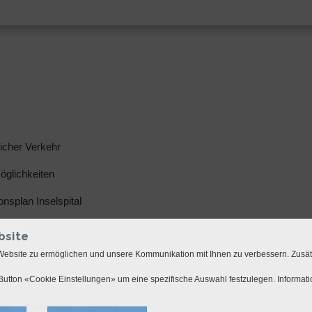
licher Verkehr
glichkeiten
ionsplan Inselspital
bsite
Website zu ermöglichen und unsere Kommunikation mit Ihnen zu verbessern. Zusä
utton «Cookie Einstellungen» um eine spezifische Auswahl festzulegen. Informat
mer
Datenschutz
Sitemap