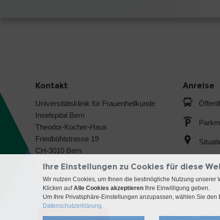
Kontakt
Anreise
Universitätsklinik für Frauenheilkunde
Öffent
Inselspital Bern
Parkmö
Theodor-Kocher-Haus
Friedbühlstrasse 19
Situat
CH-3010 Bern
+41 31 632 10 10
Ihre Einstellungen zu Cookies für diese We
Wir nutzen Cookies, um Ihnen die bestmögliche Nutzung unserer 
Klicken auf
Alle Cookies akzeptieren
Ihre Einwilligung geben.
Um Ihre Privatsphäre-Einstellungen anzupassen, wählen Sie den B
Datenschutzerklärung.
NOTFALL 24H
Impressum
Disclai