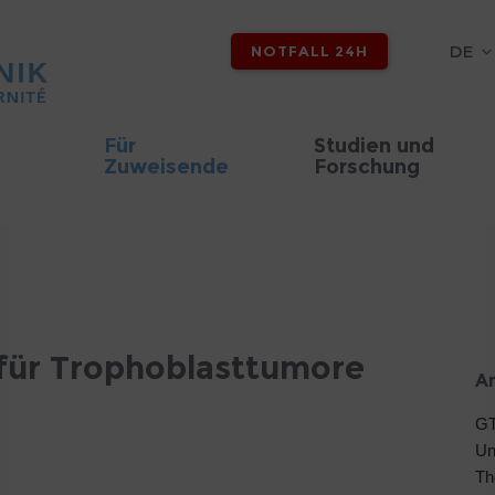
DE
NOTFALL 24H
Für
Studien und
Zuweisende
Forschung
für Trophoblasttumore
An
GT
Un
Th