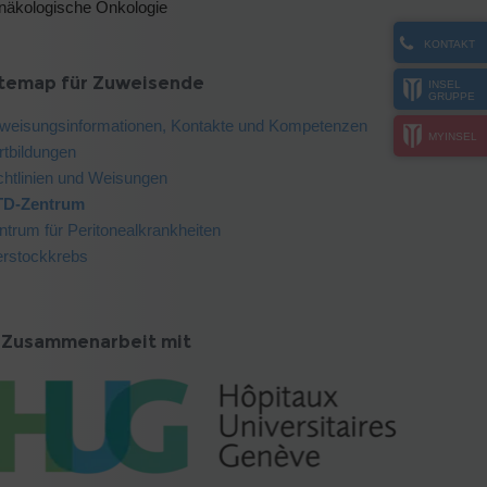
näkologische Onkologie
KONTAKT
itemap für Zuweisende
INSEL
GRUPPE
weisungsinformationen, Kontakte und Kompetenzen
MYINSEL
rtbildungen
chtlinien und Weisungen
D-Zentrum
ntrum für Peritonealkrankheiten
erstockkrebs
n Zusammenarbeit mit