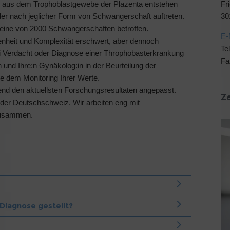
Fr
e aus dem Trophoblastgewebe der Plazenta entstehen
30
der nach jeglicher Form von Schwangerschaft auftreten.
 eine von 2000 Schwangerschaften betroffen.
E-
tenheit und Komplexität erschwert, aber dennoch
Te
Bei Verdacht oder Diagnose einer Throphobasterkrankung
Fa
 und Ihre:n Gynäkolog:in in der Beurteilung der
e dem Monitoring Ihrer Werte.
end den aktuellsten Forschungsresultaten angepasst.
Z
der Deutschschweiz. Wir arbeiten eng mit
usammen.
Diagnose gestellt?