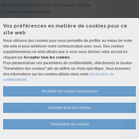
Accompagnement en cas de situation difficile
Centre de santé sexuelle
Vos préférences en matière de cookies pour ce
site web
Nous utilisons des cookies pour vous permettre de profiter au mieux de notre
site web et pour améliorer notre communication avec vous. Des cookies
supplémentaires ne sont utilisés que si vous nous donnez votre accord en
cliquant sur
Accepter tous les cookies
.
Contact
Pour personnaliser vos paramètres de confidentialité, sélectionnez le bouton
"Paramètres des cookies" afin de définir un choix spécifique. Vous trouverez
des informations sur les cookies utilisés dans notre
déclaration de
Médias sociaux
confidentialité
.
Accepter les cookies nécessaires
Mentions légales
Disclaimer
Protection des données
Accepter tous les cookies
© 2026 Insel Gruppe AG
Paramètres de cookies