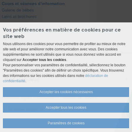
Cours et séances d'information
Galerie de bébés
Liens et brochures
Vos préférences en matière de cookies pour ce
site web
Nous utilisons des cookies pour vous permettre de profiter au mieux de notre
site web et pour améliorer notre communication avec vous. Des cookies
supplémentaires ne sont utilisés que si vous nous donnez votre accord en
cliquant sur
Accepter tous les cookies
.
Pour personnaliser vos paramètres de confidentialité, sélectionnez le bouton
Contact
"Paramètres des cookies" afin de définir un choix spécifique. Vous trouverez
des informations sur les cookies utilisés dans notre
déclaration de
Médias sociaux
confidentialité
.
Accepter les cookies nécessaires
Mentions légales
Disclaimer
Protection des données
Accepter tous les cookies
© 2026 Insel Gruppe AG
Paramètres de cookies