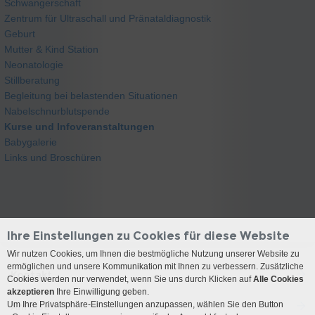
Schwangerschaft
Zentrum für Ultraschall und Pränataldiagnostik
Geburt
Mutter & Kind Station
Neonatologie
Stillberatung
Begleitung bei belastenden Situationen
Nabelschnurblutspende
Kurse und Infoveranstaltungen
Babygalerie
Links und Broschüren
Ihre Einstellungen zu Cookies für diese Website
Wir nutzen Cookies, um Ihnen die bestmögliche Nutzung unserer Website zu
ermöglichen und unsere Kommunikation mit Ihnen zu verbessern. Zusätzliche
Kontakt
Cookies werden nur verwendet, wenn Sie uns durch Klicken auf
Alle Cookies
akzeptieren
Ihre Einwilligung geben.
Um Ihre Privatsphäre-Einstellungen anzupassen, wählen Sie den Button
Anreise