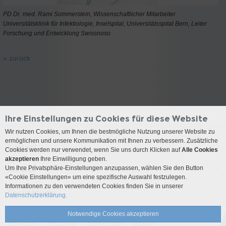
PD Dr. med. Rami Sommerstein, Wissenschaftlicher Mitarbeiter
Universitätsklinik für Infektiologie, Inselspital, Universitätsspital Bern, Leiter
Forschung und Entwicklung Swissnoso
« zurück
Ihre Einstellungen zu Cookies für diese Website
Wir nutzen Cookies, um Ihnen die bestmögliche Nutzung unserer Website zu
ermöglichen und unsere Kommunikation mit Ihnen zu verbessern. Zusätzliche
Kontakt
Cookies werden nur verwendet, wenn Sie uns durch Klicken auf
Alle Cookies
akzeptieren
Ihre Einwilligung geben.
Um Ihre Privatsphäre-Einstellungen anzupassen, wählen Sie den Button
Anreise
«Cookie Einstellungen» um eine spezifische Auswahl festzulegen.
Informationen zu den verwendeten Cookies finden Sie in unserer
Social Media
Datenschutzerklärung.
Notwendige Cookies akzeptieren
Impressum
Disclaimer
Datenschutz
Sitemap