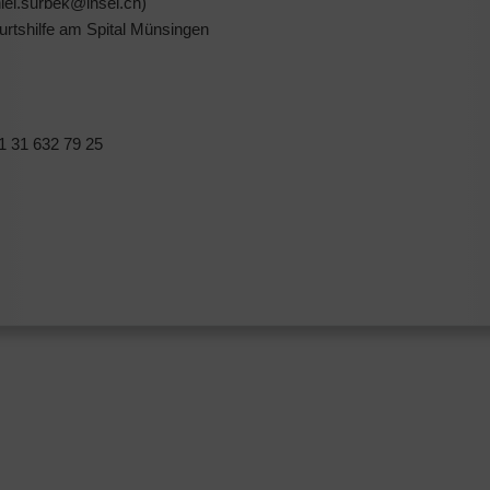
iel.surbek@insel.ch)
rtshilfe am Spital Münsingen
1 31 632 79 25