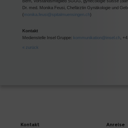
Bern, Vorstandsmitglied SGGG, gynécologie suisse (dan
Dr. med. Monika Feusi, Chefärztin Gynäkologie und Gebu
(
monika.feusi@
spitalmuensingen.ch
)
Kontakt
Medienstelle Insel Gruppe:
kommunikation@
insel.ch
, +4
« zurück
Kontakt
Anreise