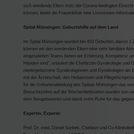
sich werdende Eltern trotz der Corona-bedingten Einschr
können, bietet die Frauenklinik eine Livestream-Informat
Spital Münsingen: Geburtshilfe auf dem Land
Im Spital Münsingen wurden bei 403 Geburten, davon 1 Z
können wir den werdenden Eltern eine sehr familiäre Atmo
eingespielten Teams bieten wir Erfahrung, Kompetenz und 
Händen sind", erläutert die Chefärztin Gynäkologie und 
niedergelassene Gynäkologinnen und Gynäkologen als Be
mit der Ärzteschaft, den Hebammen und Pflegefachperso
für die Geburtenabteilung des Spitals Münsingen das verg
Besuchszeiten auf der Wochenbettstation wurden von viel
dem Neugeborenen und damit mehr Ruhe für das gegensei
Expertin, Experte:
Prof. Dr. med. Daniel Surbek, Chefarzt und Co-Klinikdirekt