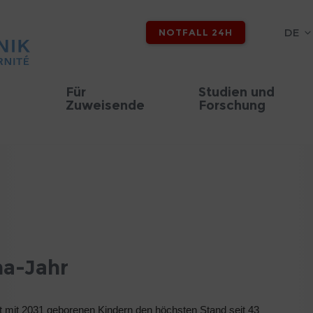
DE
NOTFALL 24H
Für
Studien und
Zuweisende
Forschung
na-Jahr
cht mit 2031 geborenen Kindern den höchsten Stand seit 43