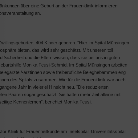
änkungen über eine Geburt an der Frauenklinik informieren
ionsveranstaltung an.
willingsgeburten, 404 Kinder geboren. "Hier im Spital Münsingen
sphäre bieten, das wird sehr geschätzt. Mit unseren toll
Sicherheit und die Eltern wissen, dass sie bei uns in guten
Geburtshilfe Monika Feusi-Schmid. Im Spital Münsingen arbeiten
legärzte /-ärztinnen sowie freiberufliche Beleghebammen eng
nen des Spitals zusammen. Wie für die Frauenklinik war auch
angene Jahr in vielerlei Hinsicht neu. "Die reduzierten
en Paaren sogar geschätzt. Sie hatten mehr Zeit alleine mit
tige Kennenlernen", berichtet Monika Feusi.
or Klinik für Frauenheilkunde am Inselspital, Universitätsspital