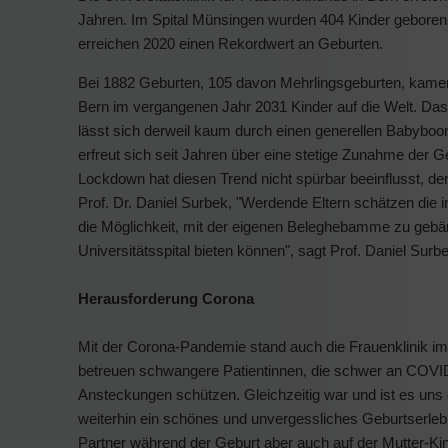
Jahren. Im Spital Münsingen wurden 404 Kinder geboren.
erreichen 2020 einen Rekordwert an Geburten.
Bei 1882 Geburten, 105 davon Mehrlingsgeburten, kamen i
Bern im vergangenen Jahr 2031 Kinder auf die Welt. Das 
lässt sich derweil kaum durch einen generellen Babyboo
erfreut sich seit Jahren über eine stetige Zunahme der G
Lockdown hat diesen Trend nicht spürbar beeinflusst, d
Prof. Dr. Daniel Surbek, "Werdende Eltern schätzen die in
die Möglichkeit, mit der eigenen Beleghebamme zu gebäre
Universitätsspital bieten können", sagt Prof. Daniel Surb
Herausforderung Corona
Mit der Corona-Pandemie stand auch die Frauenklinik i
betreuen schwangere Patientinnen, die schwer an COVI
Ansteckungen schützen. Gleichzeitig war und ist es uns 
weiterhin ein schönes und unvergessliches Geburtserlebn
Partner während der Geburt aber auch auf der Mutter-Kin