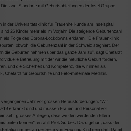
Die zwei Standorte mit Geburtsabteilungen der Insel Gruppe
n der Universitätsklinik für Frauenheilkunde am Inselspital
sind 26 Kinder mehr als im Vorjahr. Die steigende Geburtenzahl
m als Folge des Corona-Lockdowns erklären. "Die Frauenklinik
eburten, obwohl die Geburtenzahl in der Schweiz stagniert. Der
enn die Geburten nahmen über das ganze Jahr zu", sagt Chefarzt
dividuelle Betreuung mit der wir die natürliche Geburt fördern,
n, und die Sicherheit und Kompetenz, die wir ihnen als
ek, Chefarzt für Geburtshilfe und Feto-maternale Medizin.
m vergangenen Jahr vor grossen Herausforderungen. "Wir
D-19 erkrankt sind und müssen Frauen und Personal vor
ein sehr grosses Anliegen, dass wir den werdenden Eltern
is bieten können", erzählt Prof. Surbek. Dazu gehört, dass der
d-Station immer an der Seite von Frau und Kind sein darf. Damit