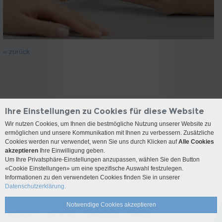
« zurück
Ihre Einstellungen zu Cookies für diese Website
Wir nutzen Cookies, um Ihnen die bestmögliche Nutzung unserer Website zu
ermöglichen und unsere Kommunikation mit Ihnen zu verbessern. Zusätzliche
Kontakt
Cookies werden nur verwendet, wenn Sie uns durch Klicken auf
Alle Cookies
akzeptieren
Ihre Einwilligung geben.
Um Ihre Privatsphäre-Einstellungen anzupassen, wählen Sie den Button
Anreise
«Cookie Einstellungen» um eine spezifische Auswahl festzulegen.
Informationen zu den verwendeten Cookies finden Sie in unserer
Social Media
Datenschutzerklärung.
Notwendige Cookies akzeptieren
Impressum
Disclaimer
Datenschutz
Sitemap