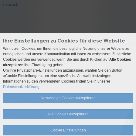
« zurück
Ihre Einstellungen zu Cookies für diese Website
Wir nutzen Cookies, um Ihnen die bestmögliche Nutzung unserer Website zu
ermöglichen und unsere Kommunikation mit Ihnen zu verbessern. Zusätzliche
Kontakt
Cookies werden nur verwendet, wenn Sie uns durch Klicken auf
Alle Cookies
akzeptieren
Ihre Einwilligung geben.
Um Ihre Privatsphäre-Einstellungen anzupassen, wählen Sie den Button
Anreise
«Cookie Einstellungen» um eine spezifische Auswahl festzulegen.
Informationen zu den verwendeten Cookies finden Sie in unserer
Social Media
Datenschutzerklärung.
Notwendige Cookies akzeptieren
Impressum
Disclaimer
Datenschutz
Sitemap
Alle Cookies akzeptieren
© 2026 Insel Gruppe AG
Cookie Einstellungen