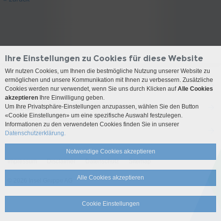
Ihre Einstellungen zu Cookies für diese Website
Wir nutzen Cookies, um Ihnen die bestmögliche Nutzung unserer Website zu
ermöglichen und unsere Kommunikation mit Ihnen zu verbessern. Zusätzliche
Kontakt
Cookies werden nur verwendet, wenn Sie uns durch Klicken auf
Alle Cookies
akzeptieren
Ihre Einwilligung geben.
Um Ihre Privatsphäre-Einstellungen anzupassen, wählen Sie den Button
Anreise
«Cookie Einstellungen» um eine spezifische Auswahl festzulegen.
Informationen zu den verwendeten Cookies finden Sie in unserer
Social Media
Datenschutzerklärung.
Notwendige Cookies akzeptieren
Impressum
Disclaimer
Datenschutz
Sitemap
Alle Cookies akzeptieren
© 2026 Insel Gruppe AG
Cookie Einstellungen