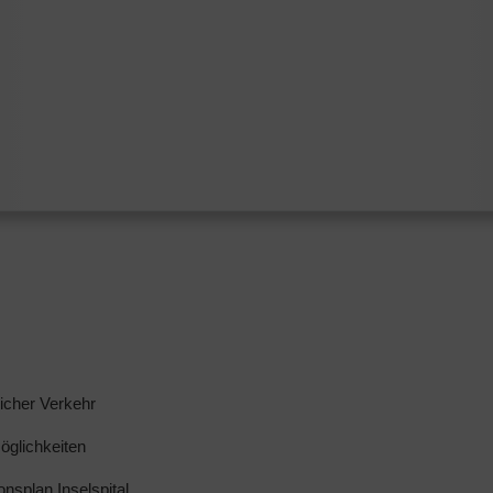
licher Verkehr
glichkeiten
ionsplan Inselspital