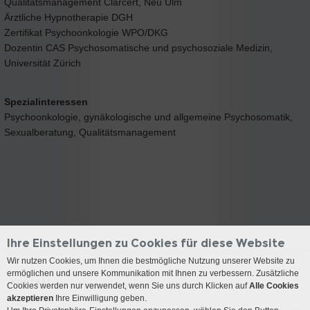
Qualitätsmanagement Clarcert, Neu Ulm
Ärztliche Hypnotherapie DGH
Zertifikat Psychoonkologie WPO/DKG
Dozentin CAS Psychosomatische und psychosoziale Medizin,
Universität Zürich
Spezialinteressen
Psychoonkologie, gynäkologische und allgemeine Psychosomatik,
Sexualberatung, Qualitätsmanagement
Ihre Einstellungen zu Cookies für diese Website
Wir nutzen Cookies, um Ihnen die bestmögliche Nutzung unserer Website zu
ermöglichen und unsere Kommunikation mit Ihnen zu verbessern. Zusätzliche
Kontakt
Cookies werden nur verwendet, wenn Sie uns durch Klicken auf
Alle Cookies
akzeptieren
Ihre Einwilligung geben.