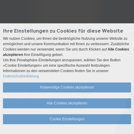
Ihre Einstellungen zu Cookies für diese Website
Wir nutzen Cookies, um Ihnen die bestmögliche Nutzung unserer Website zu
ermöglichen und unsere Kommunikation mit Ihnen zu verbessern. Zusätzliche
Kontakt
Cookies werden nur verwendet, wenn Sie uns durch Klicken auf
Alle Cookies
akzeptieren
Ihre Einwilligung geben.
Um Ihre Privatsphäre-Einstellungen anzupassen, wählen Sie den Button
Anreise
«Cookie Einstellungen» um eine spezifische Auswahl festzulegen.
Informationen zu den verwendeten Cookies finden Sie in unserer
Social Media
Datenschutzerklärung.
Notwendige Cookies akzeptieren
Impressum
Disclaimer
Datenschutz
Sitemap
Alle Cookies akzeptieren
© 2026 Insel Gruppe AG
Cookie Einstellungen