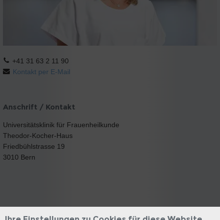
+41 31 63 2 11 90
Kontakt per E-Mail
Anschrift / Kontakt
Universitätsklinik für Frauenheilkunde
Theodor-Kocher-Haus
Friedbühlstrasse 19
3010 Bern
Ihre Einstellungen zu Cookies für diese Website