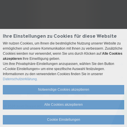
Ihre Einstellungen zu Cookies für diese Website
Wir nutzen Cookies, um Ihnen die bestmögliche Nutzung unserer Website zu
ermöglichen und unsere Kommunikation mit Ihnen zu verbessern. Zusätzliche
Kontakt
Cookies werden nur verwendet, wenn Sie uns durch Klicken auf
Alle Cookies
akzeptieren
Ihre Einwilligung geben.
Um Ihre Privatsphäre-Einstellungen anzupassen, wählen Sie den Button
Anreise
«Cookie Einstellungen» um eine spezifische Auswahl festzulegen.
Informationen zu den verwendeten Cookies finden Sie in unserer
Social Media
Datenschutzerklärung.
Notwendige Cookies akzeptieren
Impressum
Disclaimer
Datenschutz
Sitemap
Alle Cookies akzeptieren
© 2026 Insel Gruppe AG
Cookie Einstellungen