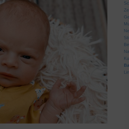
Sc
Ze
Ge
Mu
Ne
St
Be
Na
Ku
Ba
Li