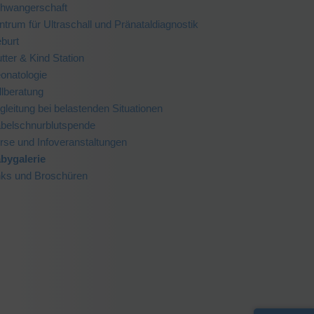
hwangerschaft
ntrum für Ultraschall und Pränataldiagnostik
burt
tter & Kind Station
onatologie
illberatung
gleitung bei belastenden Situationen
belschnurblutspende
rse und Infoveranstaltungen
bygalerie
nks und Broschüren