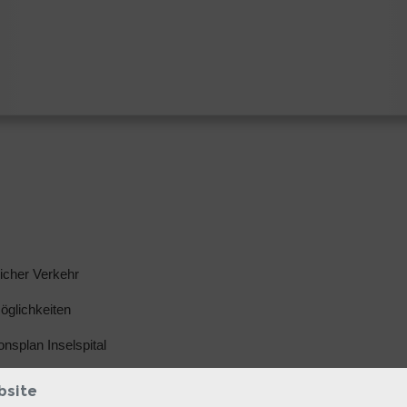
licher Verkehr
glichkeiten
ionsplan Inselspital
bsite