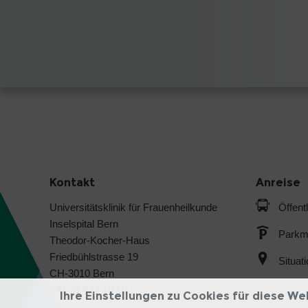
Kontakt
Anreise
Universitätsklinik für Frauenheilkunde
Öffent
Inselspital Bern
Parkmö
Theodor-Kocher-Haus
Friedbühlstrasse 19
Situat
CH-3010 Bern
+41 31 632 10 10
Ihre Einstellungen zu Cookies für diese We