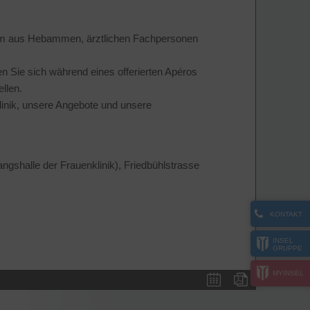
 Team aus Hebammen, ärztlichen Fachpersonen
n Sie sich während eines offerierten Apéros
ellen.
linik, unsere Angebote und unsere
ngshalle der Frauenklinik), Friedbühlstrasse
KONTAKT
INSEL
GRUPPE
MYINSEL