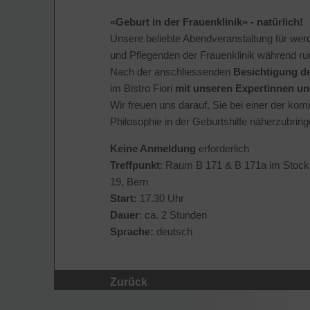
«Geburt in der Frauenklinik» - natürlich!
Unsere beliebte Abendveranstaltung für werd
und Pflegenden der Frauenklinik während ru
Nach der anschliessenden
Besichtigung d
im Bistro Fiori
mit unseren Expertinnen u
Wir freuen uns darauf, Sie bei einer der k
Philosophie in der Geburtshilfe näherzubring
Keine Anmeldung
erforderlich
Treffpunkt
: Raum B 171 & B 171a im Stock B
19, Bern
Start:
17.30 Uhr
Dauer
: ca. 2 Stunden
Sprache:
deutsch
Zurück