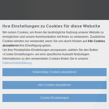
Ihre Einstellungen zu Cookies für diese Website
Wir nutzen Cookies, um Ihnen die bestmögliche Nutzung unserer Website zu
ermöglichen und unsere Kommunikation mit Ihnen zu verbessern. Zusätzliche
Kontakt
Cookies werden nur verwendet, wenn Sie uns durch Klicken auf
Alle Cookies
akzeptieren
Ihre Einwilligung geben.
Um Ihre Privatsphäre-Einstellungen anzupassen, wählen Sie den Button
Anreise
«Cookie Einstellungen» um eine spezifische Auswahl festzulegen.
Informationen zu den verwendeten Cookies finden Sie in unserer
Social Media
Datenschutzerklärung.
Notwendige Cookies akzeptieren
Impressum
Disclaimer
Datenschutz
Sitemap
Alle Cookies akzeptieren
© 2026 Insel Gruppe AG
Cookie Einstellungen