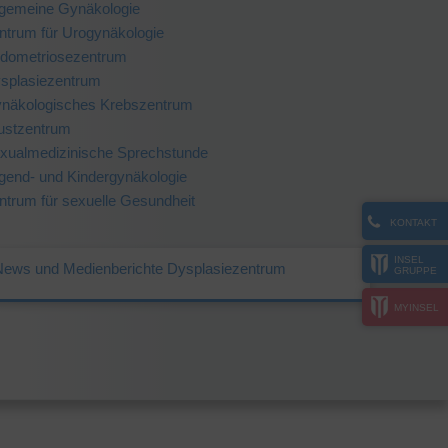
lgemeine Gynäkologie
ntrum für Urogynäkologie
dometriosezentrum
splasiezentrum
näkologisches Krebszentrum
ustzentrum
xualmedizinische Sprechstunde
gend- und Kindergynäkologie
ntrum für sexuelle Gesundheit
KONTAKT
INSEL
News und Medienberichte Dysplasiezentrum
GRUPPE
MYINSEL