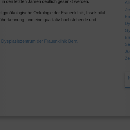
in den letzten Jahren deutlich gesenkt werden.
Al
Ze
 gynäkologische Onkologie der Frauenklinik, Inselspital
En
Früherkennung und eine qualitativ hochstehende und
Dy
Gy
Br
Dysplasiezentrum der Frauenklinik Bern.
Se
Ju
Ze