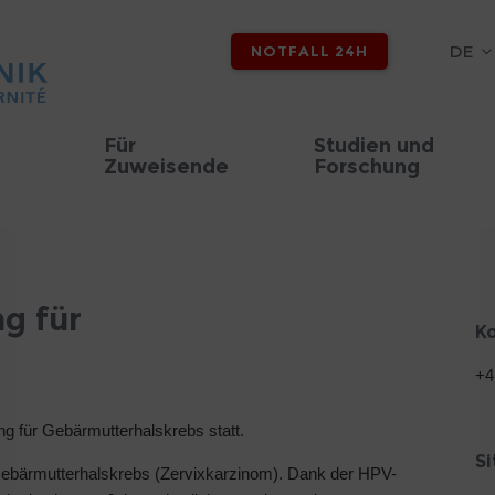
DE
NOTFALL 24H
Für
Studien und
Zuweisende
Forschung
g für
K
+4
g für Gebärmutterhalskrebs statt.
S
Gebärmutterhalskrebs (Zervixkarzinom). Dank der HPV-