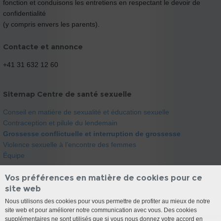
fonction et conduisons les entretiens en respectant le devoir de
confidentialité
(y compris envers les parents).
Contacte et annonce
+41 31 632 12 60
Sitemap Centre de santé sexuelle
Conseil en matière de sexualité et éducation sexuelle
Contraception et pilule du lendemain
Grossesse conflictuelle et interruption de grossesse
Violence sexuelle à l’encontre des femmes
Équipe
Vos préférences en matière de cookies pour ce
site web
Nous utilisons des cookies pour vous permettre de profiter au mieux de notre
site web et pour améliorer notre communication avec vous. Des cookies
supplémentaires ne sont utilisés que si vous nous donnez votre accord en