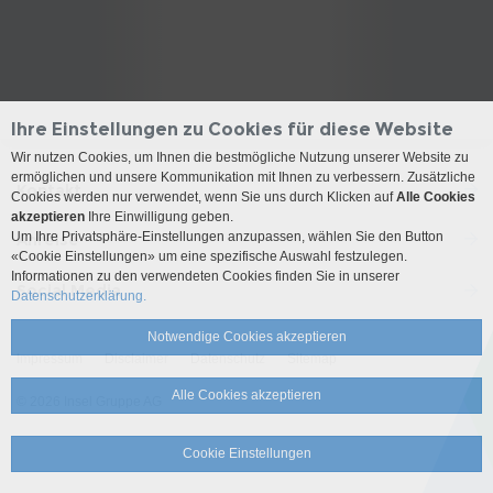
Ihre Einstellungen zu Cookies für diese Website
Wir nutzen Cookies, um Ihnen die bestmögliche Nutzung unserer Website zu
ermöglichen und unsere Kommunikation mit Ihnen zu verbessern. Zusätzliche
Kontakt
Cookies werden nur verwendet, wenn Sie uns durch Klicken auf
Alle Cookies
akzeptieren
Ihre Einwilligung geben.
Um Ihre Privatsphäre-Einstellungen anzupassen, wählen Sie den Button
Anreise
«Cookie Einstellungen» um eine spezifische Auswahl festzulegen.
Informationen zu den verwendeten Cookies finden Sie in unserer
Social Media
Datenschutzerklärung.
Notwendige Cookies akzeptieren
Impressum
Disclaimer
Datenschutz
Sitemap
Alle Cookies akzeptieren
© 2026 Insel Gruppe AG
Cookie Einstellungen