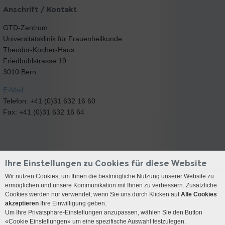
Anschrift / Kontakt
GTD-Zentrum
Universitätsklinik für Frauenheilkunde
Theodor-Kocher-Haus
Friedbühlstrasse 19
3010 Bern
E-Mail
Telefon: +41 (0)31 632 16 60
Fax: +41 (0)31 632 16 64
Ihre Einstellungen zu Cookies für diese Website
Wir nutzen Cookies, um Ihnen die bestmögliche Nutzung unserer Website zu
ermöglichen und unsere Kommunikation mit Ihnen zu verbessern. Zusätzliche
Kontakt
Cookies werden nur verwendet, wenn Sie uns durch Klicken auf
Alle Cookies
akzeptieren
Ihre Einwilligung geben.
Um Ihre Privatsphäre-Einstellungen anzupassen, wählen Sie den Button
Anreise
«Cookie Einstellungen» um eine spezifische Auswahl festzulegen.