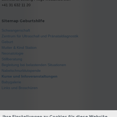
+41 31 632 11 20
Sitemap Geburtshilfe
Schwangerschaft
Zentrum für Ultraschall und Pränataldiagnostik
Geburt
Mutter & Kind Station
Neonatologie
Stillberatung
Begleitung bei belastenden Situationen
Nabelschnurblutspende
Kurse und Infoveranstaltungen
Babygalerie
Links und Broschüren
Ihre Einstellungen zu Cookies für diese Website