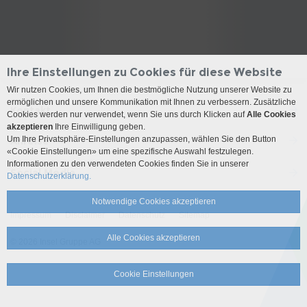
Ihre Einstellungen zu Cookies für diese Website
Wir nutzen Cookies, um Ihnen die bestmögliche Nutzung unserer Website zu
ermöglichen und unsere Kommunikation mit Ihnen zu verbessern. Zusätzliche
Kontakt
Cookies werden nur verwendet, wenn Sie uns durch Klicken auf
Alle Cookies
akzeptieren
Ihre Einwilligung geben.
Um Ihre Privatsphäre-Einstellungen anzupassen, wählen Sie den Button
Anreise
«Cookie Einstellungen» um eine spezifische Auswahl festzulegen.
Informationen zu den verwendeten Cookies finden Sie in unserer
Social Media
Datenschutzerklärung.
Notwendige Cookies akzeptieren
Impressum
Disclaimer
Datenschutz
Sitemap
Alle Cookies akzeptieren
© 2026 Insel Gruppe AG
Cookie Einstellungen