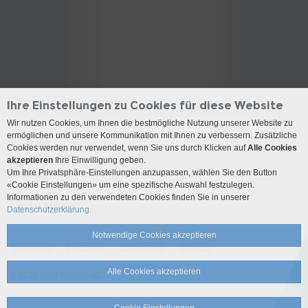
Ihre Einstellungen zu Cookies für diese Website
Wir nutzen Cookies, um Ihnen die bestmögliche Nutzung unserer Website zu
ermöglichen und unsere Kommunikation mit Ihnen zu verbessern. Zusätzliche
Kontakt
Cookies werden nur verwendet, wenn Sie uns durch Klicken auf
Alle Cookies
akzeptieren
Ihre Einwilligung geben.
Um Ihre Privatsphäre-Einstellungen anzupassen, wählen Sie den Button
Anreise
«Cookie Einstellungen» um eine spezifische Auswahl festzulegen.
Informationen zu den verwendeten Cookies finden Sie in unserer
Social Media
Datenschutzerklärung.
Notwendige Cookies akzeptieren
Impressum
Disclaimer
Datenschutz
Sitemap
Alle Cookies akzeptieren
© 2026 Insel Gruppe AG