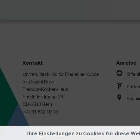
Kontakt
Anreise
Universitätsklinik für Frauenheilkunde
Öffent
Inselspital Bern
Parkmö
Theodor-Kocher-Haus
Friedbühlstrasse 19
Situat
CH-3010 Bern
+41 31 632 10 10
Ihre Einstellungen zu Cookies für diese We