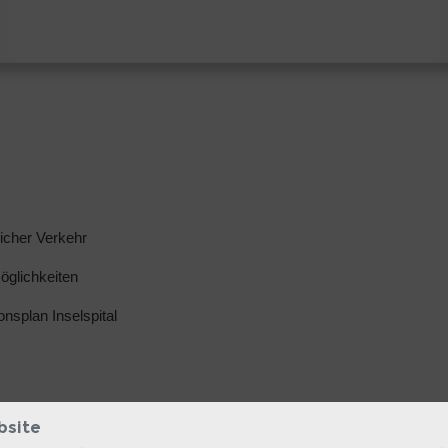
licher Verkehr
glichkeiten
ionsplan Inselspital
bsite