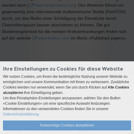
werden kann (
www.fertiprotekt.com
). Des Weiteren führen wir
gegenwertig eine internationale multizentrische Studie (FertiTOX)
durch, um das Risiko einer Schädigung der Eierstöcke durch
Chemotherapiuen besser abschätzen zu können. Die gut
Studienergebnisse für die meisten Krebserkrankungen finden sich
auf der website
www.fertitox.com
im Menü «Published papers».
Ihre Einstellungen zu Cookies für diese Website
Wir nutzen Cookies, um Ihnen die bestmögliche Nutzung unserer Website zu
ermöglichen und unsere Kommunikation mit Ihnen zu verbessern. Zusätzliche
Kontakt
Cookies werden nur verwendet, wenn Sie uns durch Klicken auf
Alle Cookies
akzeptieren
Ihre Einwilligung geben.
Um Ihre Privatsphäre-Einstellungen anzupassen, wählen Sie den Button
Anreise
«Cookie Einstellungen» um eine spezifische Auswahl festzulegen.
Informationen zu den verwendeten Cookies finden Sie in unserer
Social Media
Datenschutzerklärung.
Notwendige Cookies akzeptieren
Impressum
Disclaimer
Datenschutz
Sitemap