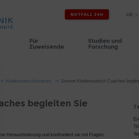
DE
NOTFALL 24H
Für
Studien und
Zuweisende
Forschung
Kinderwunschzentrum
Unsere Kinderwunsch Coaches begleit
ches begleiten Sie
T
Em
TK
Te
sse Herausforderung und konfrontiert sie mit Fragen,