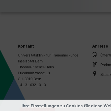
Kontakt
Anreise
Universitätsklinik für Frauenheilkunde
Öffent
Inselspital Bern
Parkmö
Theodor-Kocher-Haus
Friedbühlstrasse 19
Situat
CH-3010 Bern
+41 31 632 10 10
Ihre Einstellungen zu Cookies für diese We