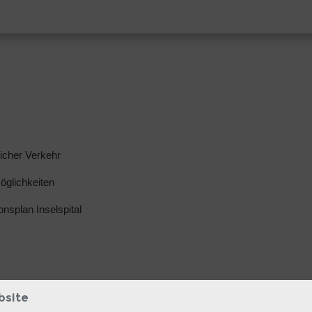
licher Verkehr
glichkeiten
ionsplan Inselspital
bsite